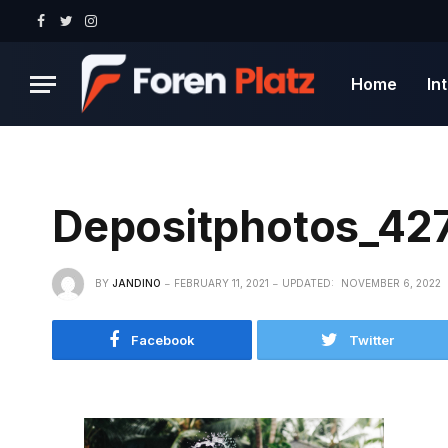
Facebook
Twitter
Instagram
Home
In
Depositphotos_42
BY
JANDINO
FEBRUARY 11, 2021
UPDATED:
NOVEMBER 6, 2022
Facebook
Twitter