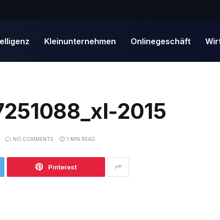
telligenz
Kleinunternehmen
Onlinegeschäft
Wir
7251088_xl-2015
NO COMMENTS
1 MIN READ
Pinterest