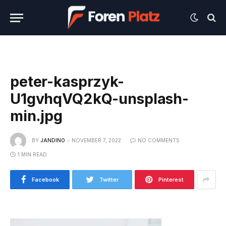
peter-kasprzyk-
U1gvhqVQ2kQ-unsplash-
min.jpg
BY
JANDINO
NOVEMBER 7, 2022
NO COMMENTS
1 MIN READ
Facebook
Twitter
Pinterest