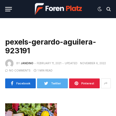
pexels-gerardo-aguilera-
923191
BY
JANDINO
FEBRUARY 11, 2021
UPDATED:
NOVEMBER 6, 2022
NO COMMENTS
1 MIN READ
Facebook
Twitter
Pinterest